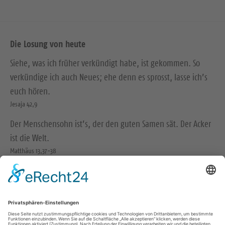
Die Losung von heute
Siehe, was ich früher verkündigt habe, ist gekommen. So
verkündige ich auch Neues; ehe denn es sprosst, lasse ich’s
euch hören.
Jesaja 42,9
Der Menschensohn ist’s, der den guten Samen sät. Der Acker
ist die Welt.
Matthäus 13,37-38
© Evangelische Brüder-Unität – Herrnhuter Brüdergemeine
Weitere Informationen finden Sie hier
Wir in den sozialen Medien