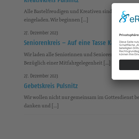
Alle Bastelfreudigen und Kreativen sind jeden erste
eingeladen. Wir beginnen […]
27. Dezember 2023
Seniorenkreis – Auf eine Tasse Kaffee
Wir laden alle Seniorinnen und Senioren recht herzli
Bezüglich einer Mitfahrgelegenheit […]
27. Dezember 2023
Gebetskreis Pulsnitz
Wir wollen nicht nur gemeinsam im Gottesdienst bet
danken und […]