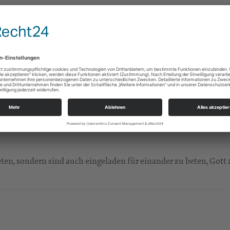
n Mittwoch im Monat recht herzlich in das Pfarrhaus nach Puls
ch 14:30 Uhr mittwochs in die Diakoniesozialstation, Poststr. 5,
en, sondern sind auch eingeladen für einander zu beten, Gott 