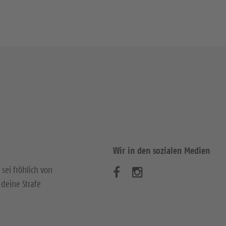
Wir in den sozialen Medien
 sei fröhlich von
B
B
deine Strafe
e
e
s
s