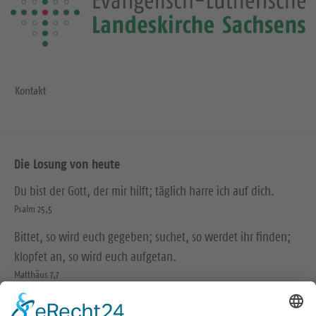
Kontakt
Die Losung von heute
Du bist der Gott, der mir hilft; täglich harre ich auf dich.
Psalm 25,5
Bittet, so wird euch gegeben; suchet, so werdet ihr finden;
klopfet an, so wird euch aufgetan.
Matthäus 7,7
© Evangelische Brüder-Unität – Herrnhuter Brüdergemeine
Weitere Informationen finden Sie hier