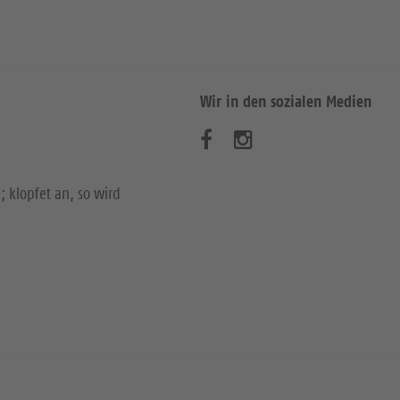
Wir in den sozialen Medien
B
B
e
e
; klopfet an, so wird
s
s
u
u
c
c
h
h
e
e
n
n