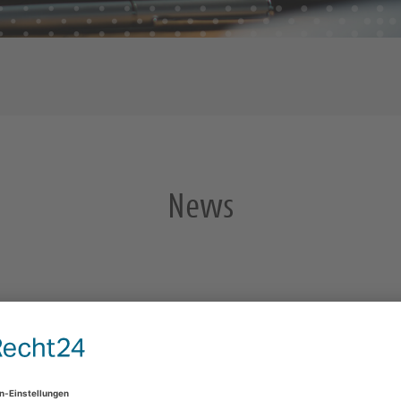
News
stags um 19.30 Uhr in der Leppersdorfer Kirche. Leiter und