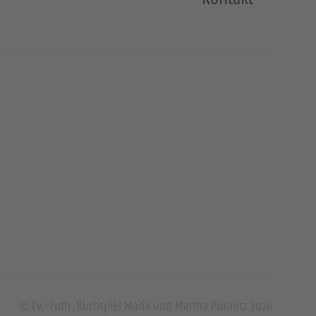
l
e
n
© Ev.-Luth. Kirchspiel Maria und Martha Pulsnitz 2026