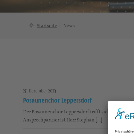
Startseite
News
27. Dezember 2023
Posaunenchor Leppersdorf
Der Posaunenchor Leppersdorf trifft sich immer dien
Ansprechpartner ist Herr Stephan […]