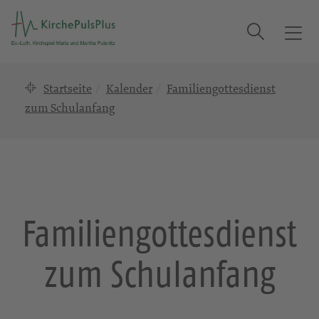
Suche
T
o
g
Startseite
Kalender
Familiengottesdienst
g
l
zum Schulanfang
e
n
a
v
i
g
Familiengottesdienst
a
t
zum Schulanfang
i
o
n