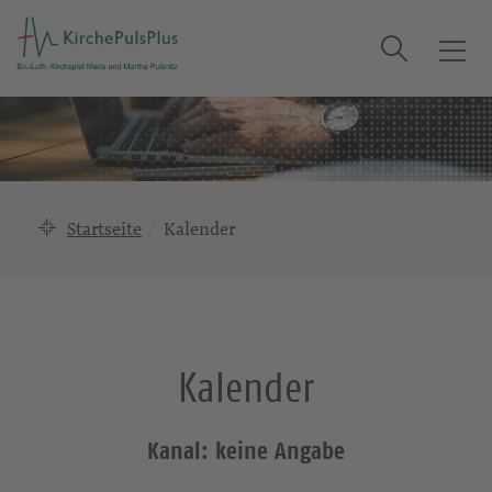
Suche
T
o
g
g
l
e
n
Startseite
Kalender
a
v
i
g
a
Kalender
t
i
o
Kanal: keine Angabe
n