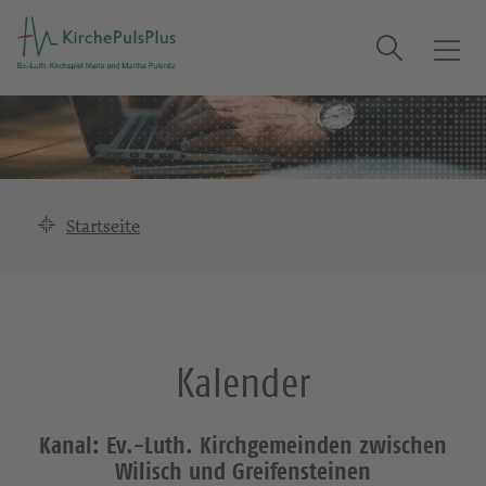
Suche
T
o
g
g
l
e
n
Startseite
a
v
i
g
a
Kalender
t
i
o
Kanal: Ev.-Luth. Kirchgemeinden zwischen
n
Wilisch und Greifensteinen