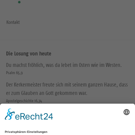
Kontakt
Die Losung von heute
Du machst fröhlich, was da lebet im Osten wie im Westen.
Psalm 65,9
Der Kerkermeister freute sich mit seinem ganzen Hause, dass
er zum Glauben an Gott gekommen war.
Apostelgeschichte 16,34
© Evangelische Brüder-Unität – Herrnhuter Brüdergemeine
Weitere Informationen finden Sie hier