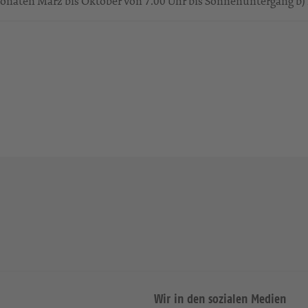
 Monaten März bis Oktober von 7.00 Uhr bis Sonnenuntergang b) 
Wir in den sozialen Medien