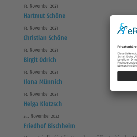
13. November 2023
Hartmut Schöne
13. November 2023
Christian Schöne
13. November 2023
Birgit Odrich
13. November 2023
Ilona Münnich
13. November 2023
Helga Klotzsch
24. November 2022
Friedhof Bischheim